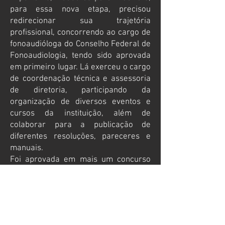
para essa nova etapa, precisou
redirecionar sua trajetória
profissional, concorrendo ao cargo de
fonoaudióloga do Conselho Federal de
Fonoaudiologia, tendo sido aprovada
em primeiro lugar. Lá exerceu o cargo
de coordenação técnica e assessoria
de diretoria, participando da
organização de diversos eventos e
cursos da instituição, além de
colaborar para a publicação de
diferentes resoluções, pareceres e
manuais.
Foi aprovada em mais um concurso
público em 2018, desta vez na
Secretaria de Saúde do Distrito
Federal. Foi nomeada em plena
pandemia, atuando na linha de frente
do combate à COVID-19, passando a