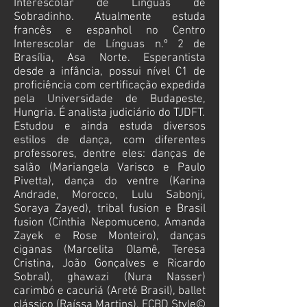
Interescolar de Línguas de
Sobradinho. Atualmente estuda
francês e espanhol no Centro
Interescolar de Línguas n.º 2 de
Brasília, Asa Norte. Esperantista
desde a infância, possui nível C1 de
proficiência com certificação expedida
pela Universidade de Budapeste,
Hungria. É analista judiciário do TJDFT.
Estudou e ainda estuda diversos
estilos de dança, com diferentes
professores, dentre eles: danças de
salão (Mariangela Varisco e Paulo
Pivetta), dança do ventre (Karina
Andrade, Morocco, Lulu Sabonji,
Soraya Zayed), tribal fusion e Brasil
fusion (Cínthia Nepomuceno, Amanda
Zayek e Rose Monteiro), danças
ciganas (Marcelita Olamê, Teresa
Cristina, João Gonçalves e Ricardo
Sobral), ghawazi (Nura Nasser)
carimbó e cacuriá (Areté Brasil), ballet
clássico (Raíssa Martins), FCBD Style©️