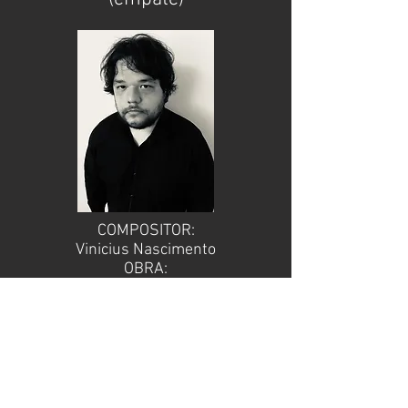
COMPOSITOR:
Vinicius Nascimento
OBRA:
Fantasia Brasileira N.1
TERCEIRO COLOCADO
(empate)