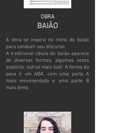
OBRA
BAIÃO
A obra se inspira no ritmo do baião
para conduzir seu discurso.
A tradicional célula do baião aparece
de diversas formas, algumas vezes
explícita, outras mais sutil. A forma da
peça é um ABA’, com uma parte A
mais movimentada e uma parte B
mais lenta.