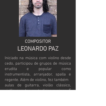
COMPOSITOR
LEONARDO PAZ
Iniciado na música com violino desde
cedo, participou de grupos de música
erudita e popular como
instrumentista, arranjador, spalla e
regente. Além de violino, fez também
aulas de guitarra, violão clássico,
violão popular, canto lírico e piano. É
formado em Engenharia de Petróleo
pela UDESC com parte da graduação