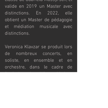
valide en 2019 un Master avec
distinctions. En 2022, elle
obtient un Master de pédagogie
et médiation musicale avec
distinctions.
Veronica Klavzar se produit lors
de nombreux concerts, en
soliste, en ensemble et en
orchestre, dans le cadre de
festival tels Wien Modern
Festival, Belcanto Opera Festival
- Rossini de Wildbad, Gustav
Mahler Académie, Bolzano
Festival..., et dans des salles
emblématiques de Vienne