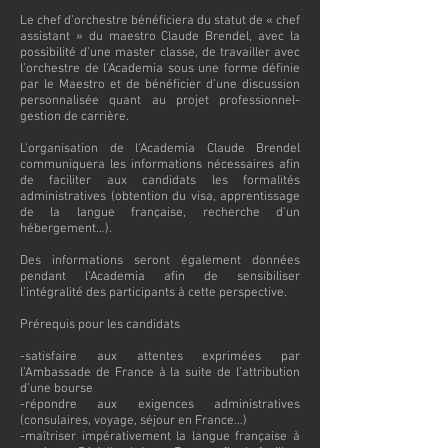
Le chef d’orchestre bénéficiera du statut de « chef
assistant » du maestro Claude Brendel, avec la
possibilité d’une master classe, de travailler avec
l’orchestre de l’Academia sous une forme définie
par le Maestro et de bénéficier d’une discussion
personnalisée quant au projet professionnel-
gestion de carrière.
L'organisation de l'Academia Claude Brendel
communiquera les informations nécessaires afin
de faciliter aux candidats les formalités
administratives (obtention du visa, apprentissage
de la langue française, recherche d’un
hébergement…).
Des informations seront également données
pendant l’Academia afin de sensibiliser
l’intégralité des participants à cette perspective.
Prérequis pour les candidats
-satisfaire aux attentes exprimées par
l’Ambassade de France à la suite de l’attribution
d’une bourse
-répondre aux exigences administratives
(consulaires, voyage, séjour en France…)
-maîtriser impérativement la langue française à