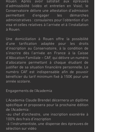
Rouen. Après avoir satisfait aux épreuves
d’admissibilité (vidéo et entretien en Visio), le
Conservatoire délivre une attestation d’admission
permettant d’engager les démarches
administratives : consulaires pour l’obtention d’un
visa et celles relatives à l’arrivée et à l’installation
à Rouen.
Une domiciliation à Rouen offre la possibilité
d’une tarification adaptée pour les droits
d’inscription au Conservatoire, à la condition de
s’inscrire dès l’arrivée en France à la Caisse
d’Allocation Familiale – CAF, qui délivre un numéro
d’allocataire permettant à chaque étudiant de
justifier de sa situation financière personnelle. Le
numéro CAF est indispensable afin de pouvoir
bénéficier du tarif minimum fixé à 150€ pour une
année scolaire.
Engagements de l’Academia
L'Academia Claude Brendel décernera un diplôme
spécifique et proposera pour la prochaine édition
de l'Academia :
-au chef d’orchestre, une inscription exonérée à
100% des frais d’inscription
-à l'instrumentiste, une dispense des épreuves de
sélection sur vidéo