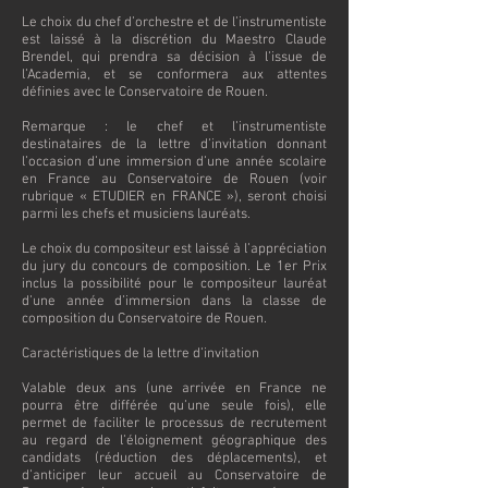
Le choix du chef d’orchestre et de l’instrumentiste
est laissé à la discrétion du Maestro Claude
Brendel, qui prendra sa décision à l’issue de
l’Academia, et se conformera aux attentes
définies avec le Conservatoire de Rouen.
Remarque : le chef et l’instrumentiste
destinataires de la lettre d’invitation donnant
l’occasion d’une immersion d’une année scolaire
en France au Conservatoire de Rouen (voir
rubrique « ETUDIER en FRANCE »), seront choisi
parmi les chefs et musiciens lauréats.
Le choix du compositeur est laissé à l’appréciation
du jury du concours de composition. Le 1er Prix
inclus la possibilité pour le compositeur lauréat
d’une année d’immersion dans la classe de
composition du Conservatoire de Rouen.
Caractéristiques de la lettre d’invitation
Valable deux ans (une arrivée en France ne
pourra être différée qu’une seule fois), elle
permet de faciliter le processus de recrutement
au regard de l’éloignement géographique des
candidats (réduction des déplacements), et
d’anticiper leur accueil au Conservatoire de