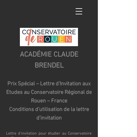
ACADÉMIE CLAUDE
BRENDEL
Prix Spécial – Lettre d'Invitation aux
Etudes au Conservatoire Régional de
Rouen – France
Conditions d'utilisation de la lettre
d'invitation
Lettre d'invitation pour étudier au Conservatoire