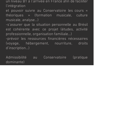
un niveau B1 à l’arrivée en France afin de faciliter
l’intégration
et pouvoir suivre au Conservatoire les cours «
théoriques » (formation musicale, culture
musicale, analyse…)
-s’assurer que la situation personnelle au Brésil
est cohérente avec ce projet (études, activité
professionnelle, organisation familiale…)
-prévoir les ressources financières nécessaires
(voyage, hébergement, nourriture, droits
d’inscription…)
Admissibilité au Conservatoire (pratique
dominante)
-chef.fe d’orchestre : réalisation d’une vidéo avec
la présentation d’une œuvre ou d’un extrait
d’œuvre imposé, et présentation de vidéos de
concerts et/ou de répétitions.
-instrumentiste : réalisation d’une vidéo avec
l’interprétation de 2 œuvres (œuvre imposée de
l’année passée en adéquation avec le cycle visé +
œuvre au choix).
-compositeur.rice : présentation de 5 œuvres
écrites pour différents types de formation
(instrumentales, vocales…), enregistrements ou
vidéos de ces œuvres ou/et d’autres œuvres déjà
produites.