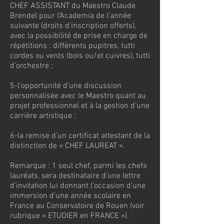
CHEF ASSISTANT du Maestro Claude
Brendel pour l’Academia de l’année
suivante (droits d’inscription offerts),
avec la possibilité de prise en charge de
répétitions : différents pupitres, tutti
cordes ou vents (bois ou/et cuivres), tutti
d’orchestre ;
5-l’opportunité d’une discussion
personnalisée avec le Maestro quant au
projet professionnel et à la gestion d’une
carrière artistique ;
6-la remise d’un certificat attestant de la
distinction de « CHEF LAUREAT ».
Remarque : 1 seul chef, parmi les chefs
lauréats, sera destinataire d’une lettre
d’invitation lui donnant l’occasion d’une
immersion d’une année scolaire en
France au Conservatoire de Rouen (voir
rubrique « ETUDIER en FRANCE »).