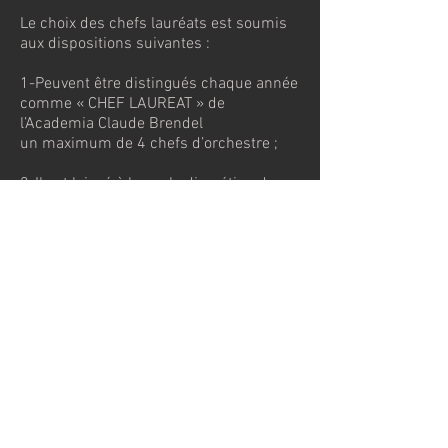
Le choix des chefs lauréats est soumis
aux dispositions suivantes :
1-Peuvent être distingués chaque année
comme « CHEF LAUREAT » de
l’Academia Claude Brendel
un maximum de 4 chefs d’orchestre ;
2-Il est laissé à la seule discrétion du
Maestro de choisir pour chaque édition
le nombre de chefs lauréats, voire de ne
pas distinguer de chefs si le réalités
musicales et artistiques ne devaient pas
répondre aux exigences attendues ;
3-Le choix des chefs prend également
en compte sa personnalité de leader
apte à mener un travail de répétition et à
diriger l’orchestre lors des prestations
publiques ;
4-Un « CHEF LAUREAT » ne pourra pas