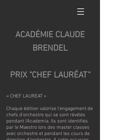
ACADÉMIE CLAUDE
BRENDEL
PRIX "CHEF LAURÉAT"
« CHEF LAUREAT »
Chaque édition valorise l’engagement de
chefs d’orchestre qui se sont révélés
pendant l’Academia. Ils sont identifiés
par le Maestro lors des master classes
avec orchestre et pendant les cours de