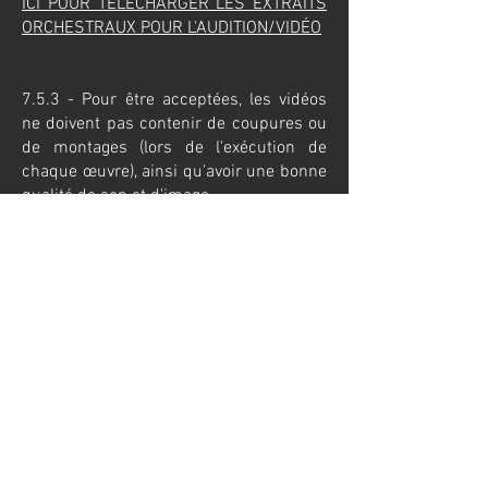
ICI POUR TÉLÉCHARGER LES EXTRAITS
ORCHESTRAUX POUR L'AUDITION/VIDÉO
7.5.3 - Pour être acceptées, les vidéos
ne doivent pas contenir de coupures ou
de montages (lors de l'exécution de
chaque œuvre), ainsi qu'avoir une bonne
qualité de son et d'image.​
7.5.4 - Chaque candidat doit prendre la
parole/annoncer dans la vidéo, avant de
jouer, les extraits orchestraux.​
7.5.5 - Le résultat final de la sélection
sera annoncé le 13 mai 2024.​
7.5.6 - Les musiciens sélectionnés
auront entre le 13 mai et le 10 juin 2024
pour s'inscrire à l'Académie Claude