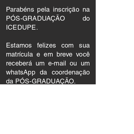
Parabéns pela inscrição na
PÓS-GRADUAÇÃO do
ICEDUPE.
Estamos felizes com sua
matrícula e em breve você
receberá um e-mail ou um
whatsApp da coordenação
da PÓS-GRADUAÇÃO.
Em caso de dúvida contate-
nos através do e-mail
cedupedf@gmail.com
ou
através do WhatsApp
(61)