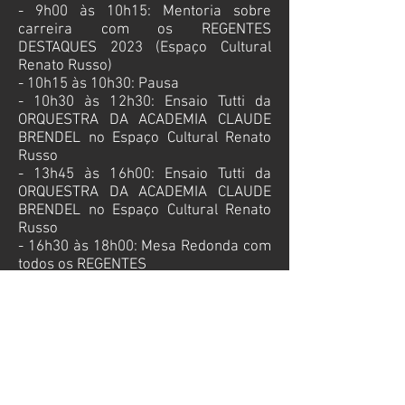
- 9h00 às 10h15: Mentoria sobre
carreira com os REGENTES
DESTAQUES 2023 (Espaço Cultural
Renato Russo)
- 10h15 às 10h30: Pausa
- 10h30 às 12h30: Ensaio Tutti da
ORQUESTRA DA ACADEMIA CLAUDE
BRENDEL no Es
paço Cultural Renato
Russo
- 13h45 às 16h00: Ensaio Tutti da
ORQUESTRA DA ACADEMIA CLAUDE
BRENDEL no Es
paço Cultural Renato
Russo
- 16
h30 às 18h00: Mesa Redonda com
todos os REGENTES
SEXTA-FEIRA, 19 DE JULHO DE 2024
- 10h00
às 12h30: Ensaio Geral da
ORQUESTRA DA ACADEMIA CLAUDE
BRENDEL no Teatro Galpão do Espaço